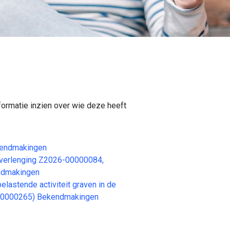
formatie inzien over wie deze heeft
kendmakingen
erlenging Z2026-00000084,
ndmakingen
stende activiteit graven in de
-00000265) Bekendmakingen