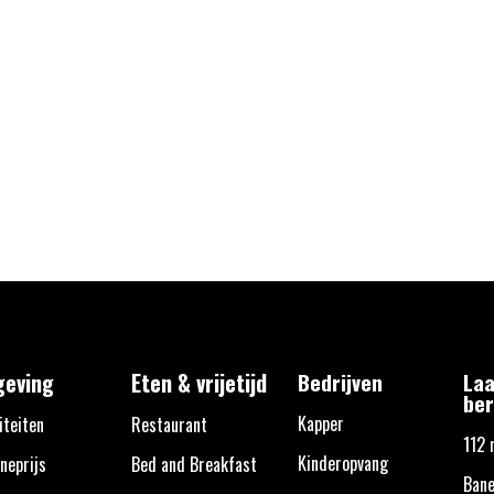
eving
Eten & vrijetijd
Bedrijven
Laa
ber
Kapper
iteiten
Restaurant
112 
Kinderopvang
neprijs
Bed and Breakfast
Bane