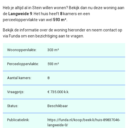
Heb je altijd al in Stein willen wonen? Bekijk dan nu deze woning aan
de
Langweide 9
. Het huis heeft
8
kamers en een
perceeloppervlakte van wel
593 m².
Bekijk de informatie over de woning hieronder en neem contact op
via Funda om een bezichtiging aan te vragen.
Woonoppervlakte:
303 m²
Perceeloppervlakte:
593 m²
Aantal kamers:
8
Vraagprijs:
€ 735.000 k.k.
Status:
Beschikbaar
Publicatielink:
https://funda.nl/koop/beek-li/huis-89837046-
langweide-9/