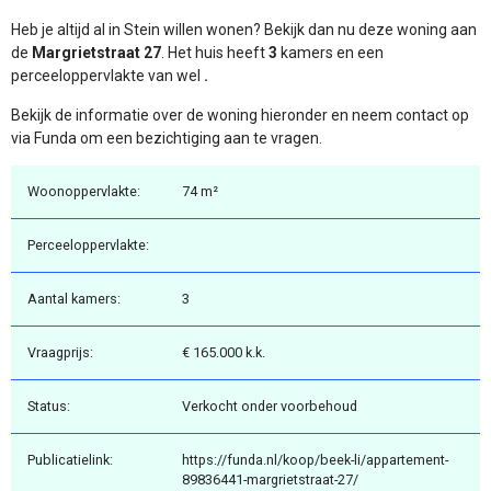
Heb je altijd al in Stein willen wonen? Bekijk dan nu deze woning aan
de
Margrietstraat 27
. Het huis heeft
3
kamers en een
perceeloppervlakte van wel
.
Bekijk de informatie over de woning hieronder en neem contact op
via Funda om een bezichtiging aan te vragen.
Woonoppervlakte:
74 m²
Perceeloppervlakte:
Aantal kamers:
3
Vraagprijs:
€ 165.000 k.k.
Status:
Verkocht onder voorbehoud
Publicatielink:
https://funda.nl/koop/beek-li/appartement-
89836441-margrietstraat-27/