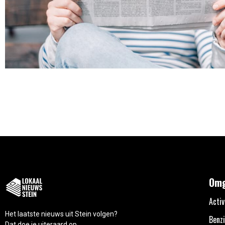
Omg
Activ
Het laatste nieuws uit Stein volgen?
Benzi
Dat doe je uiteraard op