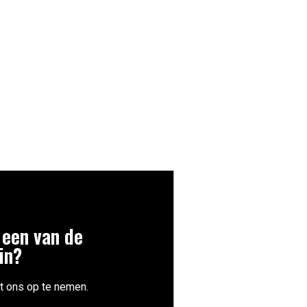
 een van de
in?
t ons op te nemen.