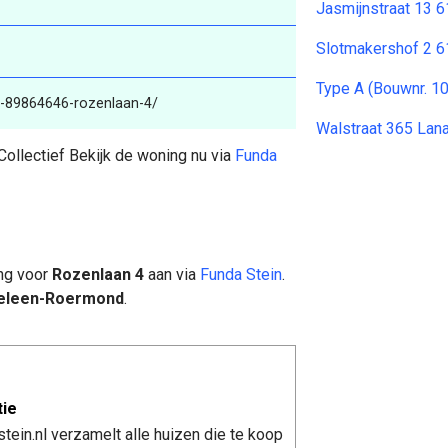
Jasmijnstraat 13 
Slotmakershof 2 6
Type A (Bouwnr. 10
is-89864646-rozenlaan-4/
Walstraat 365 Lana
ollectief Bekijk de woning nu via
Funda
ing voor
Rozenlaan 4
aan via
Funda Stein
.
-Geleen-Roermond
.
tie
tein.nl verzamelt alle huizen die te koop