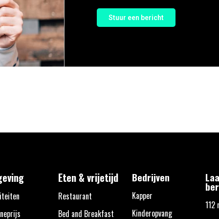
Stuur een bericht
eving
Eten & vrijetijd
Bedrijven
Laa
ber
Kapper
iteiten
Restaurant
112 
Kinderopvang
neprijs
Bed and Breakfast