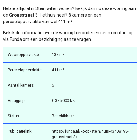
Heb je altijd al in Stein willen wonen? Bekijk dan nu deze woning aan
de
Grousstraat 3
. Het huis heeft
6
kamers en een
perceeloppervlakte van wel
411 m².
Bekijk de informatie over de woning hieronder en neem contact op
via Funda om een bezichtiging aan te vragen.
Woonoppervlakte:
137 m²
Perceeloppervlakte:
411 m²
Aantal kamers:
6
Vraagprijs:
€ 375.000 k.k.
Status:
Beschikbaar
Publicatielink:
https://funda.nl/koop/stein/huis-43408198-
grousstraat-3/